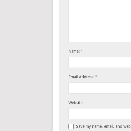
*
Name:
*
Email Address:
Website:
Save my name, email, and websi