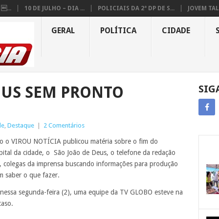
...
10 DE JULHO – DIA ...
POLICIAIS DA 2ª DP DE S...
JOVEM TAL
GERAL
POLÍTICA
CIDADE
EUS SEM PRONTO
SIG
de
,
Destaque
|
2 Comentários
ndo o VIROU NOTÍCIA publicou matéria sobre o fim do
ital da cidade, o São João de Deus, o telefone da redação
s, colegas da imprensa buscando informações para produção
m saber o que fazer.
 nessa segunda-feira (2), uma equipe da TV GLOBO esteve na
caso.