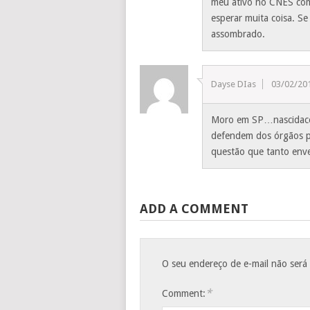
meu ativo no CNES com
esperar muita coisa. Se 
assombrado.
Dayse DIas
03/02/20
Moro em SP…nascidacem
defendem dos órgãos pú
questão que tanto enve
ADD A COMMENT
O seu endereço de e-mail não será
*
Comment: