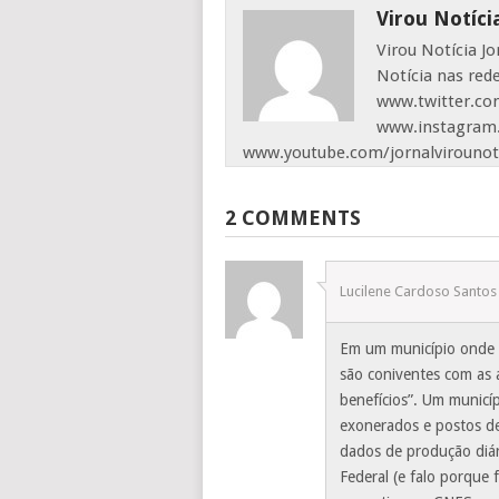
Virou Notíci
Virou Notícia J
Notícia nas red
www.twitter.com
www.instagram.
www.youtube.com/jornalvirounot
2 COMMENTS
Lucilene Cardoso Santos
Em um município onde 
são coniventes com as 
benefícios”. Um municí
exonerados e postos de
dados de produção diá
Federal (e falo porque