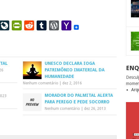
ail
LinkedIn
LiveJournal
PrintFriendly
Reddit
Tumblr
WordPress
Yahoo
Mail
TAL
UNESCO DECLARA IOGA
ENQ
PATRIMÔNIO IMATERIAL DA
026
HUMANIDADE
Descul
Nenhum comentário
|
dez 2, 2016
momen
Arq
MORADOR DO PALMITAL ALERTA
2023
PARA PERIGO E PEDE SOCORRO
Nenhum comentário
|
dez 26, 2013