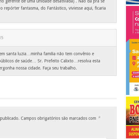
o gerente de uma unidade desativada) . Não dá pra se
o repórter fantasma, do Fantástico, viviesse aqui, ficaria
15
 santa luzia…minha familia não tem convênio e
blicos de saúde… Sr. Prefeito Calixto…resolva esta
rgonha nossa cidade. Faça seu trabalho.
*
 publicado.
Campos obrigatórios são marcados com