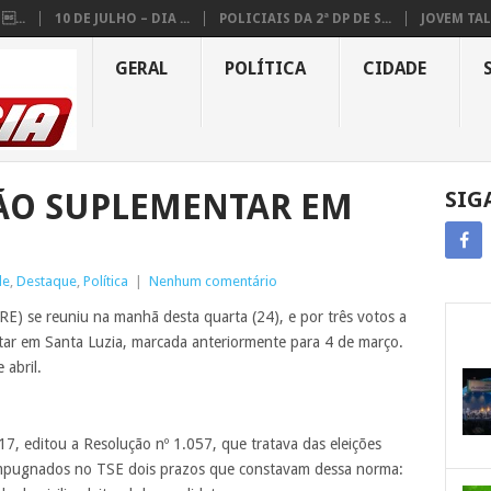
...
10 DE JULHO – DIA ...
POLICIAIS DA 2ª DP DE S...
JOVEM TAL
GERAL
POLÍTICA
CIDADE
ÇÃO SUPLEMENTAR EM
SIG
de
,
Destaque
,
Política
|
Nenhum comentário
TRE) se reuniu na manhã desta quarta (24), e por três votos a
ntar em Santa Luzia, marcada anteriormente para 4 de março.
 abril.
7, editou a Resolução nº 1.057, que tratava das eleições
impugnados no TSE dois prazos que constavam dessa norma: