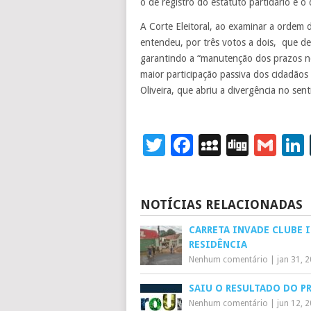
o de registro do estatuto partidário e o 
A Corte Eleitoral, ao examinar a ordem 
entendeu, por três votos a dois, que de
garantindo a “manutenção dos prazos no
maior participação passiva dos cidadãos
Oliveira, que abriu a divergência no sen
Twitter
Facebook
MySpace
Digg
Gm
NOTÍCIAS RELACIONADAS
CARRETA INVADE CLUBE I
RESIDÊNCIA
Nenhum comentário
|
jan 31, 
SAIU O RESULTADO DO P
Nenhum comentário
|
jun 12, 