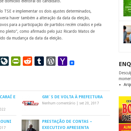
de domicilio eleitoral do candidato.
do TSE e implementar os dois ajustes determinados,
veria haver também a alteração da data da eleição,
vos para a participação de partidos recém criados e pela
 no pleito”, como afirmado pelo juiz Ricardo Matos de
tido da mudança da data da eleição.
ail
LinkedIn
LiveJournal
PrintFriendly
Reddit
Tumblr
WordPress
Yahoo
ENQ
Mail
Descul
momen
Arq
CARAÍ E
GM´S DE VOLTA À PREFEITURA
Nenhum comentário
|
set 20, 2017
2022
ROUNI
PRESTAÇÃO DE CONTAS –
EXECUTIVO APRESENTA
2017