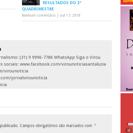
RESULTADOS DO 2º
QUADRIMESTRE
Nenhum comentário
|
out 17, 2018
a
ornalismo: (31) 9 9996-7786 WhatsApp Siga o Virou
es sociais: www.facebook.com/virounoticiasantaluzia
/virounoticia
com/jornalvirounoticia
icia
*
 publicado.
Campos obrigatórios são marcados com