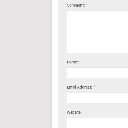
*
Comment:
*
Name:
*
Email Address:
Website: