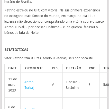
horário de Brasília.
Petrino estreiou no UFC com vitória. Na sua primeira experiência
no octógono mais famoso do mundo, em março, no dia 11, o
luziense não decepcionou, conquistando uma vitória sobre o sueco
Anton Turkalj – por decisão unânime – e, de quebra, faturou o
bônus de luta da Noite.
ESTATÍSTICAS
Vitor Petrino tem 8 lutas, sendo 8 vitórias, seis por nocaute.
DATE
OPONENTE
RES,
DECISÃO
RND
TE
11 de
Anton
Decisão –
mar,
V
3
5:0
Turkalj
Unânime
2023
6 de