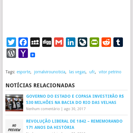
Twitter
Facebook
MySpace
Digg
Gmail
LinkedIn
LiveJourna
PrintFr
Redd
T
WordPress
Yahoo
Mail
Tags:
esporte
,
jornalvirounoticia
,
las vegas
,
ufc
,
vitor petrino
NOTÍCIAS RELACIONADAS
GOVERNO DO ESTADO E COPASA INVESTIRÃO R$
530 MILHÕES NA BACIA DO RIO DAS VELHAS
Nenhum comentário
|
ago 30, 2017
REVOLUÇÃO LIBERAL DE 1842 – REMEMORANDO
171 ANOS DA HISTÓRIA