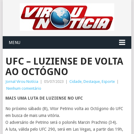
MENU
UFC – LUZIENSE DE VOLTA
AO OCTÓGNO
Jornal Virou Notícia
|
05/07/2023
|
Cidade
,
Destaque
,
Esporte
|
Nenhum comentário
MAIS UMA LUTA DE LUZIENSE NO UFC
No próximo sábado (8), Vitor Petrino volta ao Octógono do UFC
em busca de mais uma vitória.
O adversário de Petrino será o polonês Marcin Prachnio (34).
A luta, válida pelo UFC 290, será em Las Vegas, a partir das 19h,