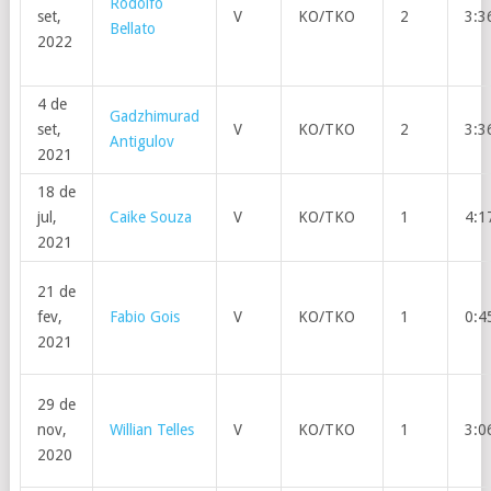
Rodolfo
set,
V
KO/TKO
2
3:3
Bellato
2022
4 de
Gadzhimurad
set,
V
KO/TKO
2
3:3
Antigulov
2021
18 de
jul,
Caike Souza
V
KO/TKO
1
4:1
2021
21 de
fev,
Fabio Gois
V
KO/TKO
1
0:4
2021
29 de
nov,
Willian Telles
V
KO/TKO
1
3:0
2020