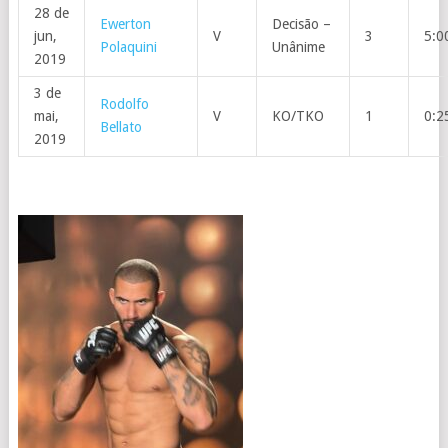
28 de
Ewerton
Decisão –
jun,
V
3
5:0
Polaquini
Unânime
2019
3 de
Rodolfo
mai,
V
KO/TKO
1
0:2
Bellato
2019