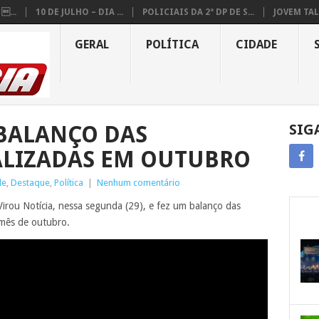
...
10 DE JULHO – DIA ...
POLICIAIS DA 2ª DP DE S...
JOVEM TAL
GERAL
POLÍTICA
CIDADE
BALANÇO DAS
SIG
ALIZADAS EM OUTUBRO
de
,
Destaque
,
Política
|
Nenhum comentário
irou Notícia, nessa segunda (29), e fez um balanço das
 mês de outubro.