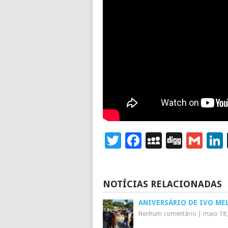
Twitter
Facebook
MySpace
Digg
Gm
NOTÍCIAS RELACIONADAS
ANIVERSÁRIO DE IVO ME
Nenhum comentário
|
maio 18