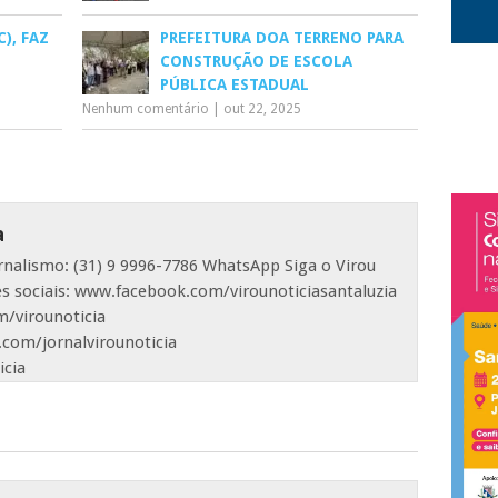
), FAZ
PREFEITURA DOA TERRENO PARA
CONSTRUÇÃO DE ESCOLA
PÚBLICA ESTADUAL
Nenhum comentário
|
out 22, 2025
a
ornalismo: (31) 9 9996-7786 WhatsApp Siga o Virou
es sociais: www.facebook.com/virounoticiasantaluzia
/virounoticia
com/jornalvirounoticia
icia