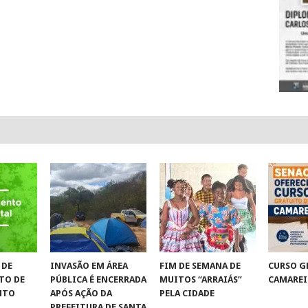
 DE
INVASÃO EM ÁREA
FIM DE SEMANA DE
CURSO G
TO DE
PÚBLICA É ENCERRADA
MUITOS “ARRAIÁS”
CAMAREI
NTO
APÓS AÇÃO DA
PELA CIDADE
PREFEITURA DE SANTA