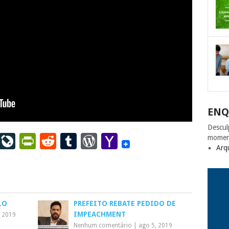
ENQ
Descul
ail
LinkedIn
LiveJournal
PrintFriendly
Reddit
Tumblr
WordPress
Yahoo
momen
Arq
Mail
LO
PREFEITO REBATE PEDIDO DE
IMPEACHMENT
, 2019
Nenhum comentário
|
ago 5, 2019