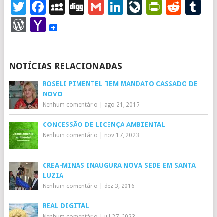
Twitter
Facebook
MySpace
Digg
Gmail
LinkedIn
LiveJourna
PrintFr
Redd
T
WordPress
Yahoo
Mail
NOTÍCIAS RELACIONADAS
ROSELI PIMENTEL TEM MANDATO CASSADO DE
NOVO
Nenhum comentário
|
ago 21, 2017
CONCESSÃO DE LICENÇA AMBIENTAL
Nenhum comentário
|
nov 17, 2023
CREA-MINAS INAUGURA NOVA SEDE EM SANTA
LUZIA
Nenhum comentário
|
dez 3, 2016
REAL DIGITAL
Nenhum comentário
|
jul 27, 2023