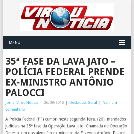
MENU
35ª FASE DA LAVA JATO –
POLÍCIA FEDERAL PRENDE
EX-MINISTRO ANTÔNIO
PALOCCI
Jornal Virou Notícia
|
26/09/2016
|
Destaque
,
Geral
|
Nenhum
comentário
A Polícia Federal (PF) cumpri nesta segunda-feira, (26), mandados
judiciais na 35ª fase da Operação Lava Jato. Chamada de Operação
Omertá, um dos alvos é o ex-ministro da Fazenda Antônio Palocci,