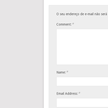
O seu endereço de e-mail não será
*
Comment:
*
Name:
*
Email Address: