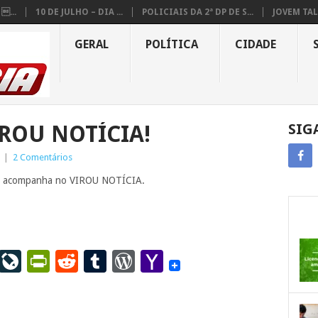
...
10 DE JULHO – DIA ...
POLICIAIS DA 2ª DP DE S...
JOVEM TAL
GERAL
POLÍTICA
CIDADE
ROU NOTÍCIA!
SIG
|
2 Comentários
cê acompanha no VIROU NOTÍCIA.
ail
LinkedIn
LiveJournal
PrintFriendly
Reddit
Tumblr
WordPress
Yahoo
Mail