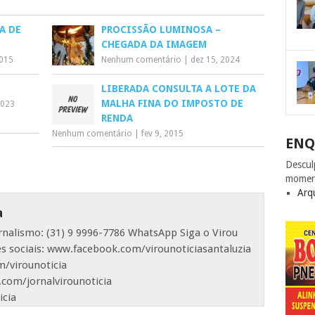
A DE
PROCISSÃO LUMINOSA –
CHEGADA DA IMAGEM
2015
Nenhum comentário
|
dez 15, 2024
LIBERADA CONSULTA A LOTE DA
MALHA FINA DO IMPOSTO DE
2023
RENDA
Nenhum comentário
|
fev 9, 2015
ENQ
Descul
momen
Arq
a
ornalismo: (31) 9 9996-7786 WhatsApp Siga o Virou
es sociais: www.facebook.com/virounoticiasantaluzia
/virounoticia
com/jornalvirounoticia
icia