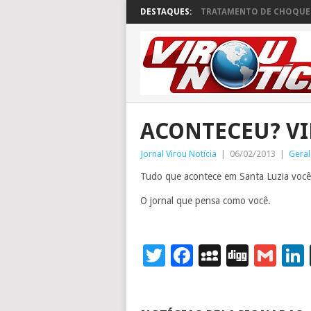
DESTAQUES:
TRATAMENTO DE CHOQUE 
ACONTECEU? VI
Jornal Virou Notícia
|
06/02/2013
|
Geral
Tudo que acontece em Santa Luzia vo
O jornal que pensa como você.
Twitter
Facebook
MySpace
Digg
Gm