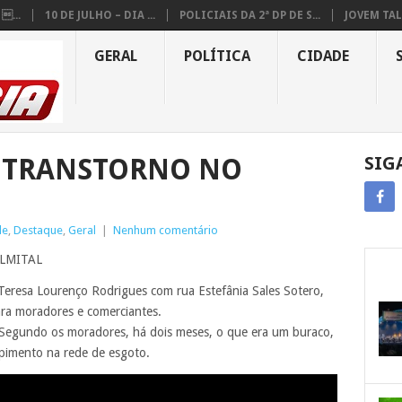
...
10 DE JULHO – DIA ...
POLICIAIS DA 2ª DP DE S...
JOVEM TAL
GERAL
POLÍTICA
CIDADE
 TRANSTORNO NO
SIG
de
,
Destaque
,
Geral
|
Nenhum comentário
LMITAL
eresa Lourenço Rodrigues com rua Estefânia Sales Sotero,
ara moradores e comerciantes.
. Segundo os moradores, há dois meses, o que era um buraco,
pimento na rede de esgoto.