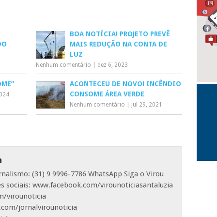
BOA NOTÍCIA! PROJETO PREVÊ
DO
MAIS REDUÇÃO NA CONTA DE
LUZ
Nenhum comentário
|
dez 6, 2023
OME”
ACONTECEU DE NOVO! INCÊNDIO
CONSOME ÁREA VERDE
2024
Nenhum comentário
|
jul 29, 2021
a
ornalismo: (31) 9 9996-7786 WhatsApp Siga o Virou
es sociais: www.facebook.com/virounoticiasantaluzia
/virounoticia
com/jornalvirounoticia