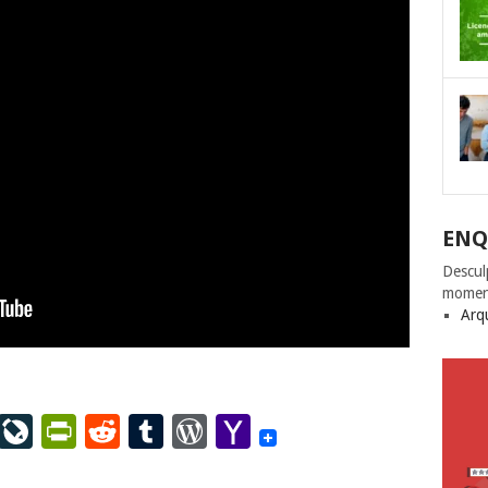
ENQ
Descul
momen
Arq
ail
LinkedIn
LiveJournal
PrintFriendly
Reddit
Tumblr
WordPress
Yahoo
Mail