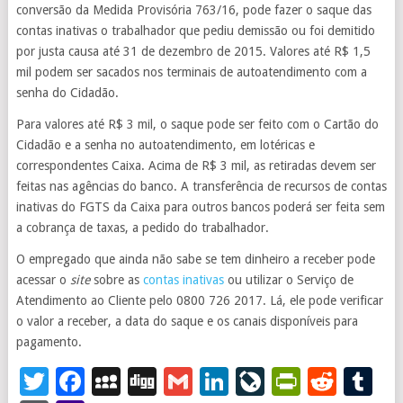
conversão da Medida Provisória 763/16, pode fazer o saque das
contas inativas o trabalhador que pediu demissão ou foi demitido
por justa causa até 31 de dezembro de 2015. Valores até R$ 1,5
mil podem ser sacados nos terminais de autoatendimento com a
senha do Cidadão.
Para valores até R$ 3 mil, o saque pode ser feito com o Cartão do
Cidadão e a senha no autoatendimento, em lotéricas e
correspondentes Caixa. Acima de R$ 3 mil, as retiradas devem ser
feitas nas agências do banco. A transferência de recursos de contas
inativas do FGTS da Caixa para outros bancos poderá ser feita sem
a cobrança de taxas, a pedido do trabalhador.
O empregado que ainda não sabe se tem dinheiro a receber pode
acessar o
site
sobre as
contas inativas
ou utilizar o Serviço de
Atendimento ao Cliente pelo 0800 726 2017. Lá, ele pode verificar
o valor a receber, a data do saque e os canais disponíveis para
pagamento.
Twitter
Facebook
MySpace
Digg
Gmail
LinkedIn
LiveJourna
PrintFr
Redd
T