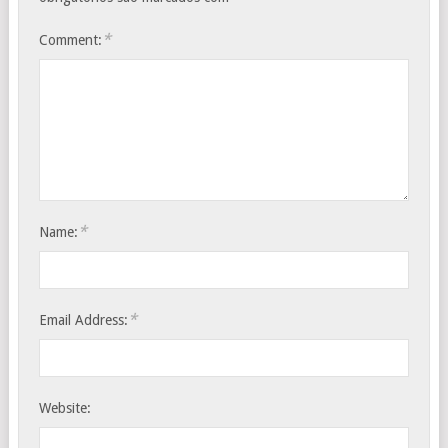
*
Comment:
*
Name:
*
Email Address:
Website: