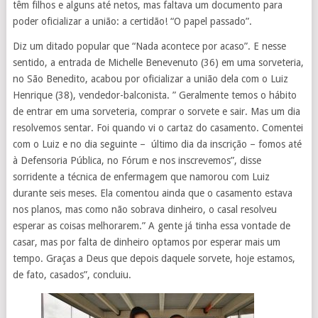
têm filhos e alguns até netos, mas faltava um documento para
poder oficializar a união: a certidão! “O papel passado”.
Diz um ditado popular que “Nada acontece por acaso”. E nesse
sentido, a entrada de Michelle Benevenuto (36) em uma sorveteria,
no São Benedito, acabou por oficializar a união dela com o Luiz
Henrique (38), vendedor-balconista. ” Geralmente temos o hábito
de entrar em uma sorveteria, comprar o sorvete e sair. Mas um dia
resolvemos sentar. Foi quando vi o cartaz do casamento. Comentei
com o Luiz e no dia seguinte – último dia da inscrição – fomos até
à Defensoria Pública, no Fórum e nos inscrevemos”, disse
sorridente a técnica de enfermagem que namorou com Luiz
durante seis meses. Ela comentou ainda que o casamento estava
nos planos, mas como não sobrava dinheiro, o casal resolveu
esperar as coisas melhorarem.” A gente já tinha essa vontade de
casar, mas por falta de dinheiro optamos por esperar mais um
tempo. Graças a Deus que depois daquele sorvete, hoje estamos,
de fato, casados”, concluiu.