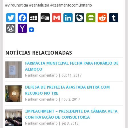
#virounoticia #santaluzia #casamentocomunitario
Twitter
Facebook
MySpace
Digg
Gmail
LinkedIn
LiveJourna
PrintFr
Redd
T
WordPress
Yahoo
Mail
NOTÍCIAS RELACIONADAS
FARMÁCIA MUNICIPAL FECHA PARA HORÁRIO DE
ALMOÇO
Nenhum comentário
|
out 11, 2017
DEFESA DE PREFEITA AFASTADA ENTRA COM
RECURSO NO TRE
Nenhum comentário
|
nov 2, 2017
IMPEACHMENT – PRESIDENTE DA CÂMARA VETA
CONTRATAÇÃO DE CONSULTORIA
Nenhum comentário
|
set 3, 2019