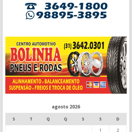
agosto 2026
S
T
Q
Q
S
S
D
1
2