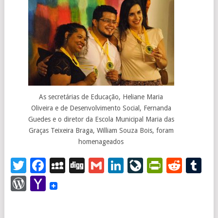
As secretárias de Educação, Heliane Maria
Oliveira e de Desenvolvimento Social, Fernanda
Guedes e o diretor da Escola Municipal Maria das
Graças Teixeira Braga, William Souza Bois, foram
homenageados
Twitter
Facebook
MySpace
Digg
Gmail
LinkedIn
LiveJourna
PrintFr
Redd
T
WordPress
Yahoo
Mail