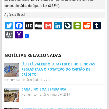
concessionárias de água e luz (8,35%).
Agência Brasil
Twitter
Facebook
MySpace
Digg
Gmail
LinkedIn
LiveJourna
PrintFr
Redd
T
WordPress
Yahoo
Mail
NOTÍCIAS RELACIONADAS
JÁ ESTÁ VALENDO: A PARTIR DE HOJE, NOVAS
REGRAS PARA O ROTATIVO DO CARTÃO DE
CRÉDITO
Nenhum comentário
|
abr 3, 2017
CANAL NO BOA ESPERANÇA
Nenhum comentário
|
maio 6, 2019