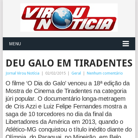
MENU
DEU GALO EM TIRADENTES
Jornal Virou Notícia
|
02/02/2015
|
Geral
|
Nenhum comentário
O filme ‘O Dia do Galo’ venceu a 18ª edição da
Mostra de Cinema de Tiradentes na categoria
júri popular. O documentário longa-metragem
de Cris Azzi e Luiz Felipe Fernandes mostra a
saga de 10 torcedores no dia da final da
Libertadores da América em 2013, quando o
Atlético-MG conquistou o título inédito diante do
Olímpia, do Paraguai, no Mineirão, em Belo