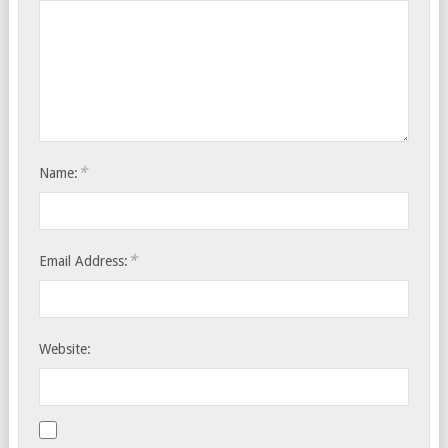
*
Name:
*
Email Address:
Website: