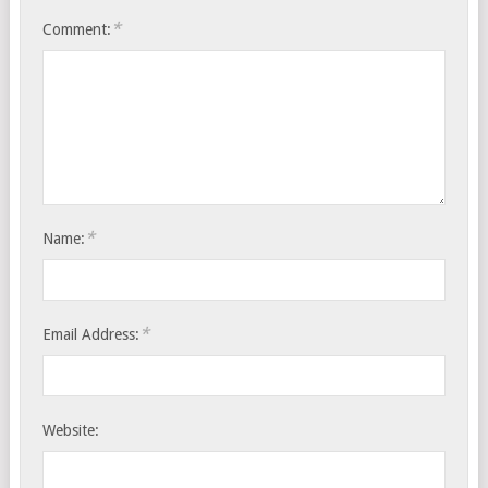
*
Comment:
*
Name:
*
Email Address:
Website: