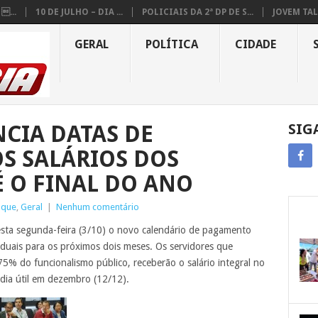
...
10 DE JULHO – DIA ...
POLICIAIS DA 2ª DP DE S...
JOVEM TAL
GERAL
POLÍTICA
CIDADE
CIA DATAS DE
SIG
S SALÁRIOS DOS
É O FINAL DO ANO
aque
,
Geral
|
Nenhum comentário
sta segunda-feira (3/10) o novo calendário de pagamento
taduais para os próximos dois meses. Os servidores que
5% do funcionalismo público, receberão o salário integral no
 dia útil em dezembro (12/12).