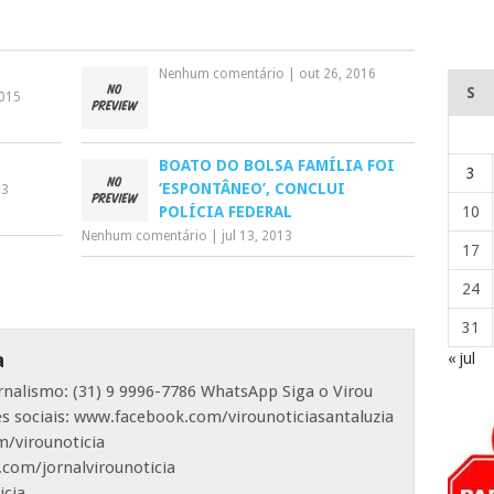
Nenhum comentário
|
out 26, 2016
S
2015
L
BOATO DO BOLSA FAMÍLIA FOI
3
‘ESPONTÂNEO’, CONCLUI
23
10
POLÍCIA FEDERAL
Nenhum comentário
|
jul 13, 2013
17
24
31
a
« jul
ornalismo: (31) 9 9996-7786 WhatsApp Siga o Virou
es sociais: www.facebook.com/virounoticiasantaluzia
/virounoticia
com/jornalvirounoticia
icia