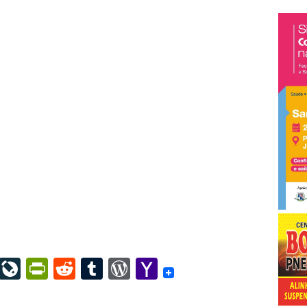
ail
LinkedIn
LiveJournal
PrintFriendly
Reddit
Tumblr
WordPress
Yahoo
Mail