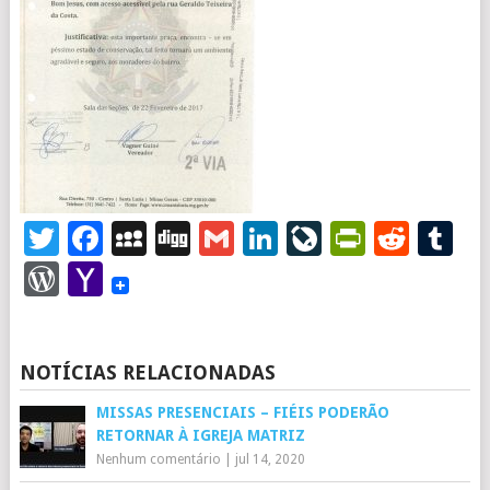
Twitter
Facebook
MySpace
Digg
Gmail
LinkedIn
LiveJourna
PrintFr
Redd
T
WordPress
Yahoo
Mail
NOTÍCIAS RELACIONADAS
MISSAS PRESENCIAIS – FIÉIS PODERÃO
RETORNAR À IGREJA MATRIZ
Nenhum comentário
|
jul 14, 2020