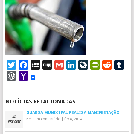
Twitter
Facebook
MySpace
Digg
Gmail
LinkedIn
LiveJourna
PrintFr
Redd
T
WordPress
Yahoo
Mail
NOTÍCIAS RELACIONADAS
GUARDA MUNICIPAL REALIZA MANIFESTAÇÃO
Nenhum comentário
|
fev 8, 2014