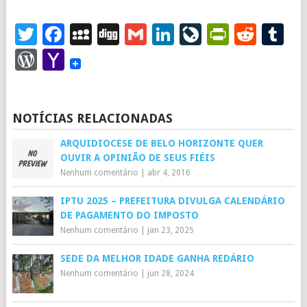
Twitter
Facebook
MySpace
Digg
Gmail
LinkedIn
LiveJourna
PrintFr
Redd
T
WordPress
Yahoo
Mail
NOTÍCIAS RELACIONADAS
ARQUIDIOCESE DE BELO HORIZONTE QUER
OUVIR A OPINIÃO DE SEUS FIÉIS
Nenhum comentário
|
abr 4, 2016
IPTU 2025 – PREFEITURA DIVULGA CALENDÁRIO
DE PAGAMENTO DO IMPOSTO
Nenhum comentário
|
jan 23, 2025
SEDE DA MELHOR IDADE GANHA REDÁRIO
Nenhum comentário
|
jun 28, 2024