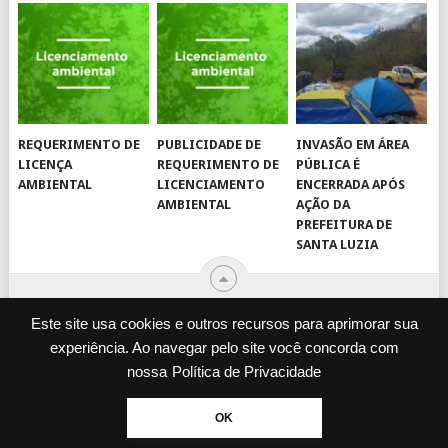
REQUERIMENTO DE
PUBLICIDADE DE
INVASÃO EM ÁREA
LICENÇA
REQUERIMENTO DE
PÚBLICA É
AMBIENTAL
LICENCIAMENTO
ENCERRADA APÓS
AMBIENTAL
AÇÃO DA
PREFEITURA DE
SANTA LUZIA
Este site usa cookies e outros recursos para aprimorar sua
experiência. Ao navegar pelo site você concorda com
© 2026
JORNAL VIROU NOTÍCIA
.
nossa
Política de Privacidade
DESENVOLVIDO POR
CAMINHOWEB
.
ENQUETES
JORNAL IMPRESSO
OK
POLÍTICA DE PRIVACIDADE
EXPEDIENTE