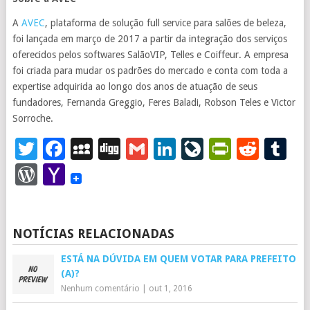
A
AVEC
, plataforma de solução full service para salões de beleza,
foi lançada em março de 2017 a partir da integração dos serviços
oferecidos pelos softwares SalãoVIP, Telles e Coiffeur. A empresa
foi criada para mudar os padrões do mercado e conta com toda a
expertise adquirida ao longo dos anos de atuação de seus
fundadores, Fernanda Greggio, Feres Baladi, Robson Teles e Victor
Sorroche.
Twitter
Facebook
MySpace
Digg
Gmail
LinkedIn
LiveJourna
PrintFr
Redd
T
WordPress
Yahoo
Mail
NOTÍCIAS RELACIONADAS
ESTÁ NA DÚVIDA EM QUEM VOTAR PARA PREFEITO
(A)?
Nenhum comentário
|
out 1, 2016