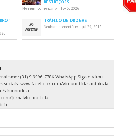
RESTRIÇÕES
Nenhum comentário
|
fev 5, 2026
RRO”
TRÁFICO DE DROGAS
Nenhum comentário
|
jul 20, 2013
026
a
ornalismo: (31) 9 9996-7786 WhatsApp Siga o Virou
es sociais: www.facebook.com/virounoticiasantaluzia
/virounoticia
com/jornalvirounoticia
icia