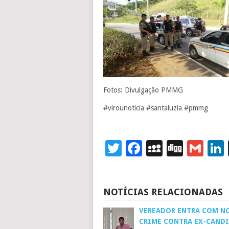
Fotos: Divulgação PMMG
#virounoticia #santaluzia #pmmg
Twitter
Facebook
MySpace
Digg
Gm
NOTÍCIAS RELACIONADAS
VEREADOR ENTRA COM N
CRIME CONTRA EX-CAND