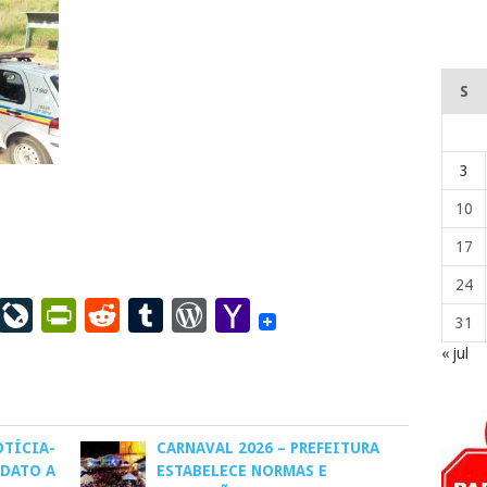
S
3
10
17
24
ail
LinkedIn
LiveJournal
PrintFriendly
Reddit
Tumblr
WordPress
Yahoo
31
Mail
« jul
OTÍCIA-
CARNAVAL 2026 – PREFEITURA
IDATO A
ESTABELECE NORMAS E