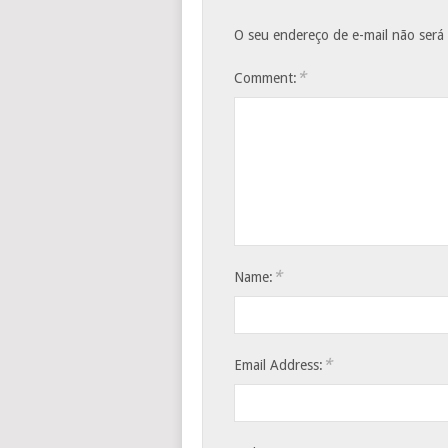
O seu endereço de e-mail não será
*
Comment:
*
Name:
*
Email Address: