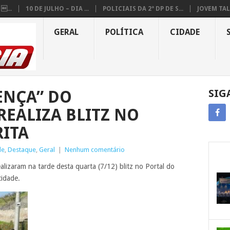
...
10 DE JULHO – DIA ...
POLICIAIS DA 2ª DP DE S...
JOVEM TAL
GERAL
POLÍTICA
CIDADE
ENÇA” DO
SIG
REALIZA BLITZ NO
RITA
de
,
Destaque
,
Geral
|
Nenhum comentário
lizaram na tarde desta quarta (7/12) blitz no Portal do
cidade.