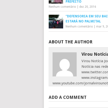
PREFEITO
Nenhum comentário
|
dez 20, 2016
“DEFENSORIA EM SEU BAI
ESTARÁ NO PALMITAL
Nenhum comentário
|
mar 9, 2
ABOUT THE AUTHOR
Virou Notíci
Virou Notícia J
Notícia nas red
www.twitter.com
www.instagram.
www.youtube.com/jornalvirounot
ADD A COMMENT