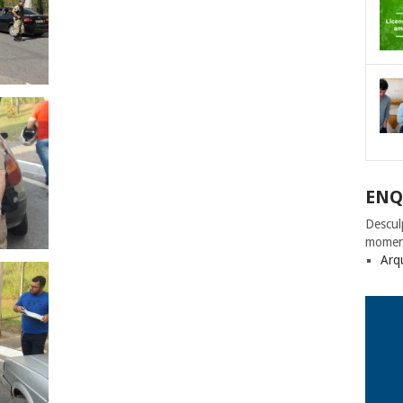
ENQ
Descul
momen
Arq