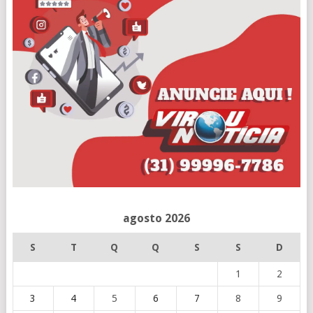
agosto 2026
S
T
Q
Q
S
S
D
1
2
3
4
5
6
7
8
9