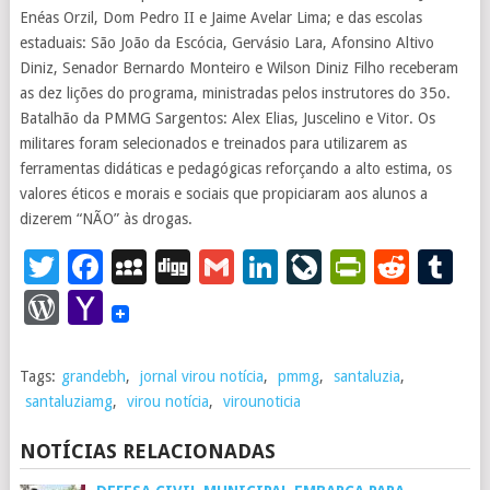
Enéas Orzil, Dom Pedro II e Jaime Avelar Lima; e das escolas
estaduais: São João da Escócia, Gervásio Lara, Afonsino Altivo
Diniz, Senador Bernardo Monteiro e Wilson Diniz Filho receberam
as dez lições do programa, ministradas pelos instrutores do 35o.
Batalhão da PMMG Sargentos: Alex Elias, Juscelino e Vitor. Os
militares foram selecionados e treinados para utilizarem as
ferramentas didáticas e pedagógicas reforçando a alto estima, os
valores éticos e morais e sociais que propiciaram aos alunos a
dizerem “NÃO” às drogas.
Twitter
Facebook
MySpace
Digg
Gmail
LinkedIn
LiveJourna
PrintFr
Redd
T
WordPress
Yahoo
Mail
Tags:
grandebh
,
jornal virou notícia
,
pmmg
,
santaluzia
,
santaluziamg
,
virou notícia
,
virounoticia
NOTÍCIAS RELACIONADAS