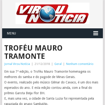
MENU
TROFÉU MAURO
TRAMONTE
Jornal Virou Notícia
|
21/12/2018
|
Geral
|
Nenhum comentário
Em sua 7ª edição, o Troféu Mauro Tramonte homenageia os
melhores do samba e do pagode de Minas Gerais.
O evento, realizado pelo músico Gilmar do Cavaco, é um dos mais
esperados do ano. E esta edição contou ainda, com a final do
prêmio Garota Beija Flor BH.
E, mais uma vez, a cidade de Santa Luzia foi representada pela
rapaziada do grupo SambaVip.