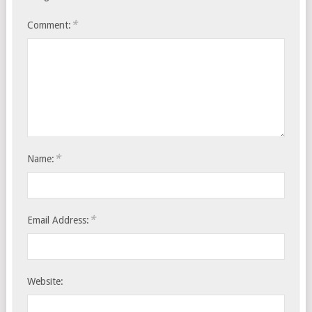
*
Comment:
*
Name:
*
Email Address:
Website: