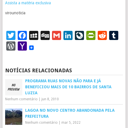
Assista a matéria exclusiva
virounoticia
Twitter
Facebook
MySpace
Digg
Gmail
LinkedIn
LiveJourna
PrintFr
Redd
T
WordPress
Yahoo
Mail
NOTÍCIAS RELACIONADAS
PROGRAMA RUAS NOVAS NÃO PARA E JÁ
BENEFICIOU MAIS DE 10 BAIRROS DE SANTA
LUZIA
Nenhum comentário
|
jun 8, 2010
LAGOA NO NOVO CENTRO ABANDONADA PELA
PREFEITURA
Nenhum comentário
|
mar 5, 2022