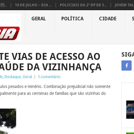
...
10 DE JULHO – DIA ...
POLICIAIS DA 2ª DP DE S...
JOVEM TAL
GERAL
POLÍTICA
CIDADE
E VIAS DE ACESSO AO
SIG
SAÚDE DA VIZINHANÇA
de
,
Destaque
,
Geral
|
1 comentário
ículos pesados e minério. Combinação prejudicial não somente
ipalmente para as centenas de famílias que são vizinhas do