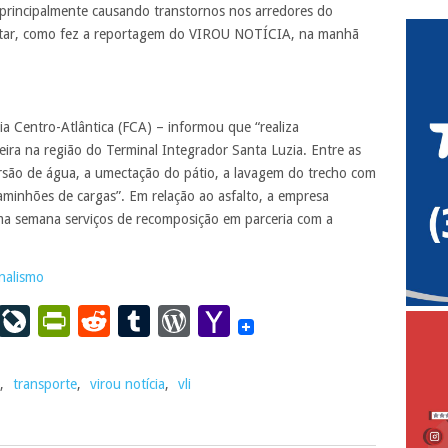
 principalmente causando transtornos nos arredores do
nstatar, como fez a reportagem do VIROU NOTÍCIA, na manhã
ia Centro-Atlântica (FCA) – informou que “realiza
eira na região do Terminal Integrador Santa Luzia. Entre as
rsão de água, a umectação do pátio, a lavagem do trecho com
aminhões de cargas”. Em relação ao asfalto, a empresa
ima semana serviços de recomposição em parceria com a
rnalismo
ail
LinkedIn
LiveJournal
PrintFriendly
Reddit
Tumblr
WordPress
Yahoo
Mail
,
transporte
,
virou notícia
,
vli