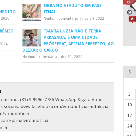
OBRA NO VIADUTO EM FASE
NEDITO
FINAL
, 2026
Nenhum comentário
|
nov 24, 2022
PRÊMIO
“SANTA LUZIA NÃO É TERRA
ARRASADA. É UMA CIDADE
PRÓSPERA”, AFIRMA PREFEITO, AO
 2024
DEIXAR O CARGO
Nenhum comentário
|
dez 31, 2024
S
a
3
ornalismo: (31) 9 9996-7786 WhatsApp Siga o Virou
10
es sociais: www.facebook.com/virounoticiasantaluzia
/virounoticia
17
com/jornalvirounoticia
24
icia