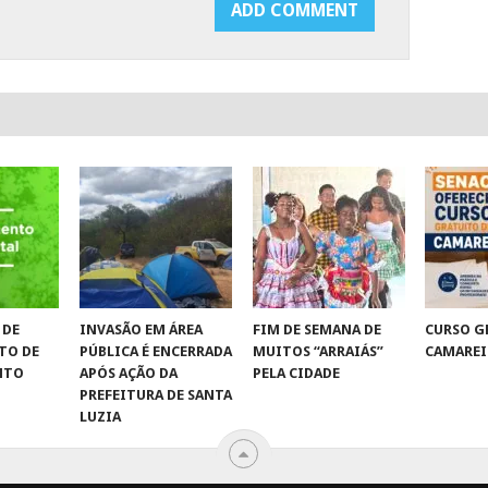
 DE
INVASÃO EM ÁREA
FIM DE SEMANA DE
CURSO G
TO DE
PÚBLICA É ENCERRADA
MUITOS “ARRAIÁS”
CAMAREI
NTO
APÓS AÇÃO DA
PELA CIDADE
PREFEITURA DE SANTA
LUZIA