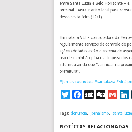
entre Santa Luzia e Belo Horizonte – e,
terminal. Basta ir até o local para co
dessa sexta-feira (12/1).
Em nota, a VLI – controladora da Ferrov
regularmente serviços de controle de po
ações adotadas estão o sistema de aspe
uso de caminhão-pipa e a limpeza dos c
informou ainda que “vai iniciar na próx
prefeitura”.
#
Jornalvirounoticia
#
santaluzia
#
vli
#
jo
Twitter
Facebook
MySpace
Digg
Gm
Tags:
denuncia
,
jornalismo
,
santa luzia
NOTÍCIAS RELACIONADAS