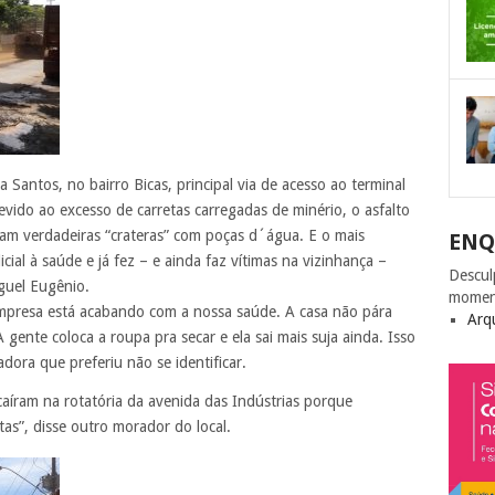
Santos, no bairro Bicas, principal via de acesso ao terminal
Devido ao excesso
de carretas carregadas de minério, o asfalto
ram verdadeiras “crateras” com poças d´água. E o mais
ENQ
cial à saúde e já fez – e ainda faz vítimas na vizinhança –
Descul
guel Eugênio.
momen
mpresa está acabando com a nossa saúde. A casa não pára
Arq
 gente coloca a roupa pra secar e ela sai mais suja ainda. Isso
ora que preferiu não se identificar.
caíram na rotatória da avenida das Indústrias porque
as”, disse outro morador do local.