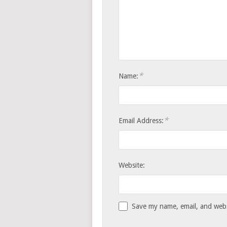
*
Name:
*
Email Address:
Website:
Save my name, email, and websi