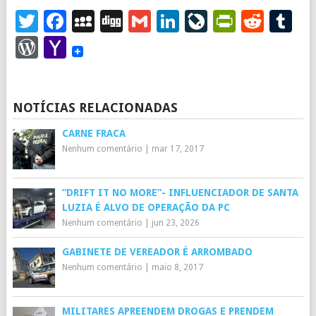
Twitter
Facebook
MySpace
Digg
Gmail
LinkedIn
LiveJourna
PrintFr
Redd
T
WordPress
Yahoo
Mail
NOTÍCIAS RELACIONADAS
CARNE FRACA
Nenhum comentário
|
mar 17, 2017
“DRIFT IT NO MORE”- INFLUENCIADOR DE SANTA
LUZIA É ALVO DE OPERAÇÃO DA PC
Nenhum comentário
|
jun 23, 2026
GABINETE DE VEREADOR É ARROMBADO
Nenhum comentário
|
maio 8, 2017
MILITARES APREENDEM DROGAS E PRENDEM