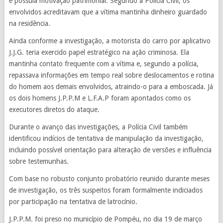
e possuía motivação patrimonial. Segundo a Polícia Civil, os
envolvidos acreditavam que a vítima mantinha dinheiro guardado
na residência.
Ainda conforme a investigação, a motorista do carro por aplicativo
J.J.G. teria exercido papel estratégico na ação criminosa. Ela
mantinha contato frequente com a vítima e, segundo a polícia,
repassava informações em tempo real sobre deslocamentos e rotina
do homem aos demais envolvidos, atraindo-o para a emboscada. Já
os dois homens J.P.P.M e L.F.A.P foram apontados como os
executores diretos do ataque.
Durante o avanço das investigações, a Polícia Civil também
identificou indícios de tentativa de manipulação da investigação,
incluindo possível orientação para alteração de versões e influência
sobre testemunhas.
Com base no robusto conjunto probatório reunido durante meses
de investigação, os três suspeitos foram formalmente indiciados
por participação na tentativa de latrocínio.
J.P.P.M. foi preso no município de Pompéu, no dia 19 de março