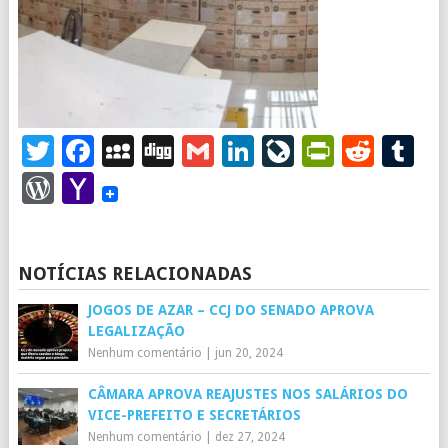
Twitter
Facebook
MySpace
Digg
Gmail
LinkedIn
LiveJourna
PrintFr
Redd
T
WordPress
Yahoo
Mail
NOTÍCIAS RELACIONADAS
JOGOS DE AZAR – CCJ DO SENADO APROVA
LEGALIZAÇÃO
Nenhum comentário
|
jun 20, 2024
CÂMARA APROVA REAJUSTES NOS SALÁRIOS DO
VICE-PREFEITO E SECRETÁRIOS
Nenhum comentário
|
dez 27, 2024