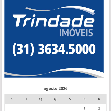
agosto 2026
S
T
Q
Q
S
S
D
1
2