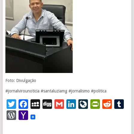
Foto: Divulgação
#jornalvirounoticia #santaluziamg #jornalismo #politica
Twitter
Facebook
MySpace
Digg
Gmail
LinkedIn
LiveJourna
PrintFr
Redd
T
WordPress
Yahoo
Mail