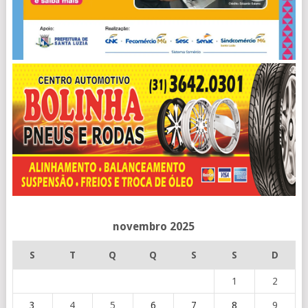
novembro 2025
S
T
Q
Q
S
S
D
1
2
3
4
5
6
7
8
9