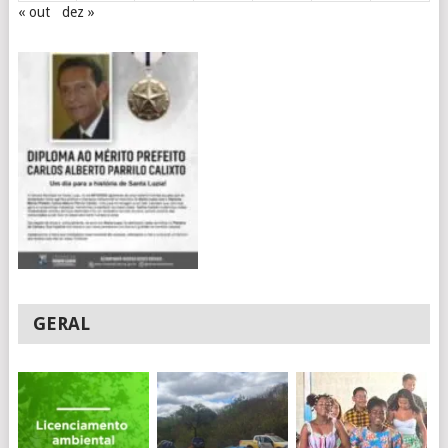
« out
dez »
GERAL