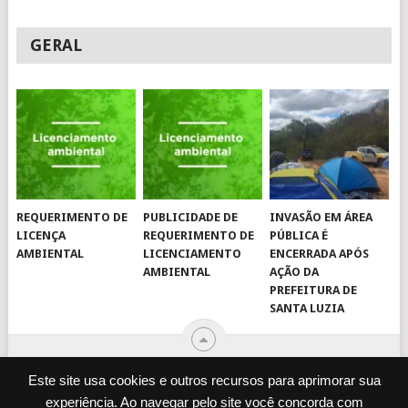
GERAL
REQUERIMENTO DE
PUBLICIDADE DE
INVASÃO EM ÁREA
LICENÇA
REQUERIMENTO DE
PÚBLICA É
AMBIENTAL
LICENCIAMENTO
ENCERRADA APÓS
AMBIENTAL
AÇÃO DA
PREFEITURA DE
SANTA LUZIA
Este site usa cookies e outros recursos para aprimorar sua
experiência. Ao navegar pelo site você concorda com