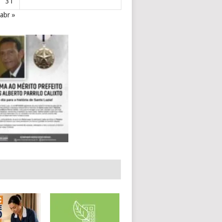
31
abr »