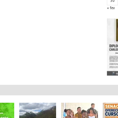
30
« fev