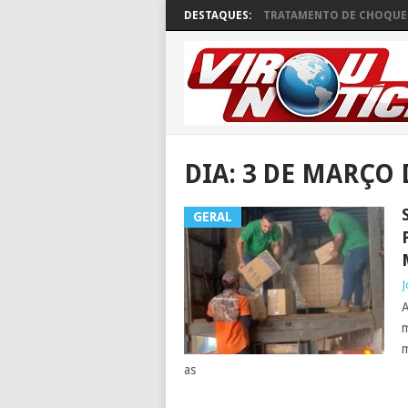
DESTAQUES:
TRATAMENTO DE CHOQUE 
DIA:
3 DE MARÇO 
GERAL
J
A
m
m
as