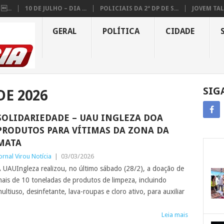
...
10 DE JULHO – DIA ...
POLICIAIS DA 2ª DP DE S...
JOVEM TAL
GERAL
POLÍTICA
CIDADE
SIG
DE 2026
SOLIDARIEDADE – UAU INGLEZA DOA
PRODUTOS PARA VÍTIMAS DA ZONA DA
MATA
ornal Virou Notícia
|
03/03/2026
 UAUIngleza realizou, no último sábado (28/2), a doação de
ais de 10 toneladas de produtos de limpeza, incluindo
ultiuso, desinfetante, lava-roupas e cloro ativo, para auxiliar
Leia mais