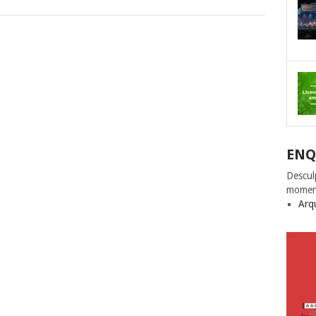
ENQ
Descul
momen
Arq