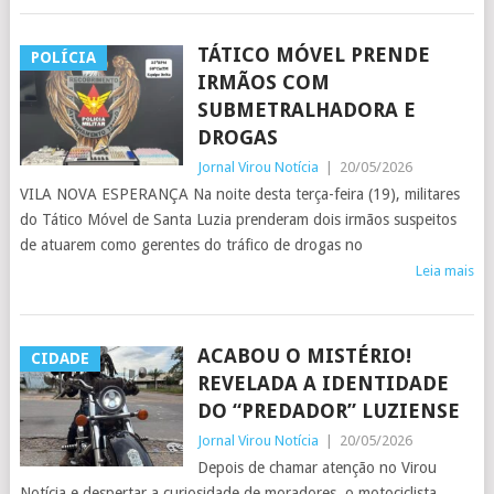
TÁTICO MÓVEL PRENDE
POLÍCIA
IRMÃOS COM
SUBMETRALHADORA E
DROGAS
Jornal Virou Notícia
|
20/05/2026
VILA NOVA ESPERANÇA Na noite desta terça-feira (19), militares
do Tático Móvel de Santa Luzia prenderam dois irmãos suspeitos
de atuarem como gerentes do tráfico de drogas no
Leia mais
ACABOU O MISTÉRIO!
CIDADE
REVELADA A IDENTIDADE
DO “PREDADOR” LUZIENSE
Jornal Virou Notícia
|
20/05/2026
Depois de chamar atenção no Virou
Notícia e despertar a curiosidade de moradores, o motociclista