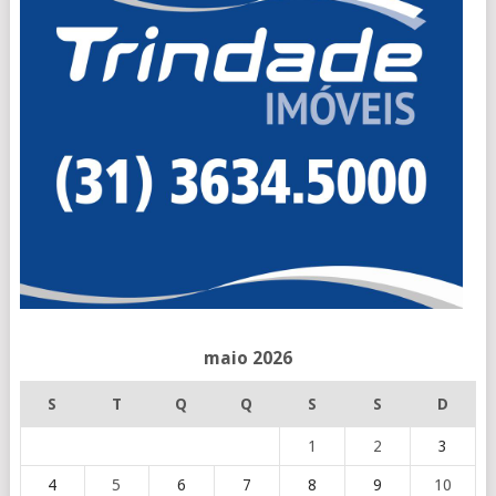
maio 2026
S
T
Q
Q
S
S
D
1
2
3
4
5
6
7
8
9
10