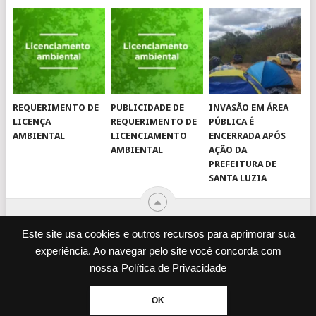
REQUERIMENTO DE
PUBLICIDADE DE
INVASÃO EM ÁREA
LICENÇA
REQUERIMENTO DE
PÚBLICA É
AMBIENTAL
LICENCIAMENTO
ENCERRADA APÓS
AMBIENTAL
AÇÃO DA
PREFEITURA DE
SANTA LUZIA
Este site usa cookies e outros recursos para aprimorar sua
experiência. Ao navegar pelo site você concorda com
© 2026
JORNAL VIROU NOTÍCIA
.
nossa
Política de Privacidade
DESENVOLVIDO POR
CAMINHOWEB
.
ENQUETES
JORNAL IMPRESSO
OK
POLÍTICA DE PRIVACIDADE
EXPEDIENTE