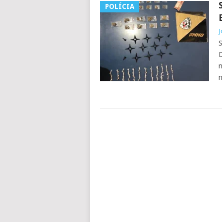
POLÍCIA
J
D
n
n
POSTS
NAVIGATION