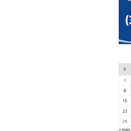
S
1
8
15
22
29
« maio