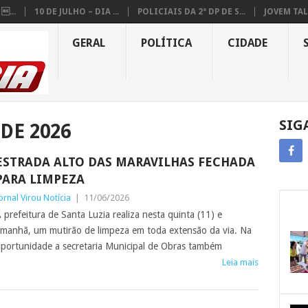
...
10 DE JULHO – DIA ...
POLICIAIS DA 2ª DP DE S...
JOVEM TAL
GERAL
POLÍTICA
CIDADE
SIG
DE 2026
ESTRADA ALTO DAS MARAVILHAS FECHADA
PARA LIMPEZA
ornal Virou Notícia
|
11/06/2026
 prefeitura de Santa Luzia realiza nesta quinta (11) e
manhã, um mutirão de limpeza em toda extensão da via. Na
portunidade a secretaria Municipal de Obras também
Leia mais