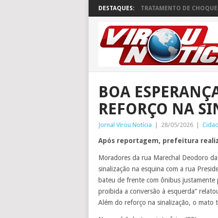
DESTAQUES:
TRATAMENTO DE CHOQUE 
BOA ESPERANÇ
REFORÇO NA SI
Jornal Virou Notícia
|
28/05/2026
|
Cida
Após reportagem, prefeitura realiza
Moradores da rua Marechal Deodoro da 
sinalização na esquina com a rua Presid
bateu de frente com ônibus justamente 
proibida a conversão à esquerda“ relat
Além do reforço na sinalização, o mato 