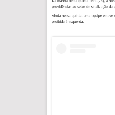
Na manhã desta quinta-feira (28), a noss
providências ao setor de sinalização da p
Ainda nessa quinta, uma equipe esteve n
proibida à esquerda.