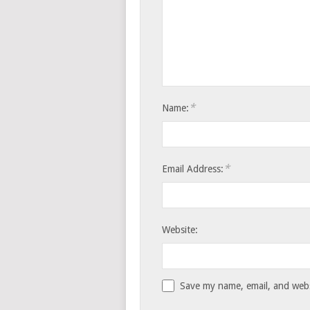
*
Name:
*
Email Address:
Website:
Save my name, email, and websi