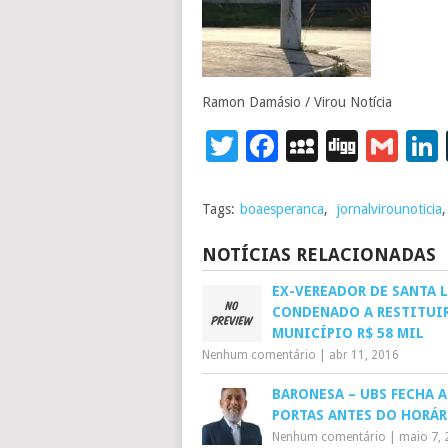
Ramon Damásio / Virou Notícia
Twitter
Facebook
MySpace
Digg
Gm
Tags:
boaesperanca
,
jornalvirounoticia
NOTÍCIAS RELACIONADAS
EX-VEREADOR DE SANTA L
CONDENADO A RESTITUI
MUNICÍPIO R$ 58 MIL
Nenhum comentário
|
abr 11, 2016
BARONESA – UBS FECHA A
PORTAS ANTES DO HORÁ
Nenhum comentário
|
maio 7, 