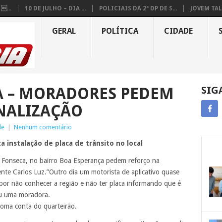
...
10 DE JULHO – DIA ...
POLICIAIS DA 2ª DP DE S...
JOVEM TAL
GERAL
POLÍTICA
CIDADE
A – MORADORES PEDEM
SIG
NALIZAÇÃO
de
|
Nenhum comentário
 instalação de placa de trânsito no local
Fonseca, no bairro Boa Esperança pedem reforço na
ente Carlos Luz.”Outro dia um motorista de aplicativo quase
por não conhecer a região e não ter placa informando que é
ou uma moradora.
toma conta do quarteirão.