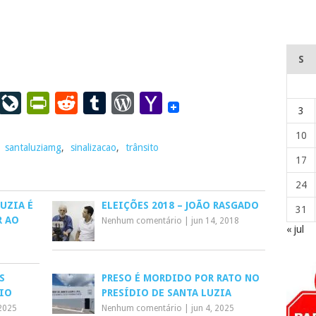
S
ail
LinkedIn
LiveJournal
PrintFriendly
Reddit
Tumblr
WordPress
Yahoo
3
Mail
10
,
santaluziamg
,
sinalizacao
,
trânsito
17
24
UZIA É
ELEIÇÕES 2018 – JOÃO RASGADO
31
R AO
Nenhum comentário
|
jun 14, 2018
« jul
S
PRESO É MORDIDO POR RATO NO
RIO
PRESÍDIO DE SANTA LUZIA
2025
Nenhum comentário
|
jun 4, 2025