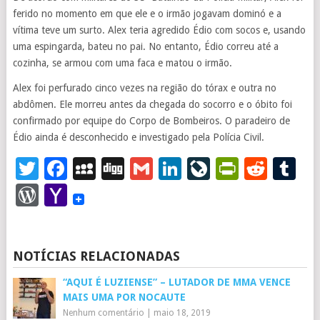
ferido no momento em que ele e o irmão jogavam dominó e a
vítima teve um surto. Alex teria agredido Édio com socos e, usando
uma espingarda, bateu no pai. No entanto, Édio correu até a
cozinha, se armou com uma faca e matou o irmão.
Alex foi perfurado cinco vezes na região do tórax e outra no
abdômen. Ele morreu antes da chegada do socorro e o óbito foi
confirmado por equipe do Corpo de Bombeiros. O paradeiro de
Édio ainda é desconhecido e investigado pela Polícia Civil.
Twitter
Facebook
MySpace
Digg
Gmail
LinkedIn
LiveJourna
PrintFr
Redd
T
WordPress
Yahoo
Mail
NOTÍCIAS RELACIONADAS
“AQUI É LUZIENSE” – LUTADOR DE MMA VENCE
MAIS UMA POR NOCAUTE
Nenhum comentário
|
maio 18, 2019