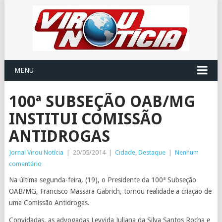
MENU
100ª SUBSEÇÃO OAB/MG
INSTITUI COMISSÃO
ANTIDROGAS
Jornal Virou Notícia
|
20/05/2014
|
Cidade
,
Destaque
|
Nenhum
comentário
Na última segunda-feira, (19), o Presidente da 100ª Subseção
OAB/MG, Francisco Massara Gabrich, tornou realidade a criação de
uma Comissão Antidrogas.
Convidadas, as advogadas Leyvida Juliana da Silva Santos Rocha e