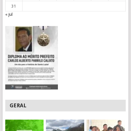
31
« jul
GERAL