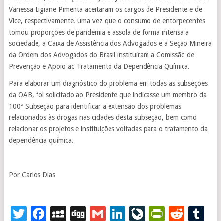
Vanessa Ligiane Pimenta aceitaram os cargos de Presidente e de
Vice, respectivamente, uma vez que o consumo de entorpecentes
tomou proporções de pandemia e assola de forma intensa a
sociedade, a Caixa de Assistência dos Advogados e a Seção Mineira
da Ordem dos Advogados do Brasil instituíram a Comissão de
Prevenção e Apoio ao Tratamento da Dependência Química.
Para elaborar um diagnóstico do problema em todas as subseções
da OAB, foi solicitado ao Presidente que indicasse um membro da
100ª Subseção para identificar a extensão dos problemas
relacionados às drogas nas cidades desta subseção, bem como
relacionar os projetos e instituições voltadas para o tratamento da
dependência química.
Por Carlos Dias
Twitter
Facebook
MySpace
Digg
Gmail
LinkedIn
LiveJourna
PrintFr
Redd
T