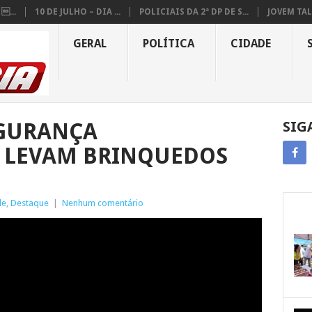
...
10 DE JULHO – DIA ...
POLICIAIS DA 2ª DP DE S...
JOVEM TAL
GERAL
POLÍTICA
CIDADE
EGURANÇA
SIG
O LEVAM BRINQUEDOS
de
,
Destaque
|
Nenhum comentário