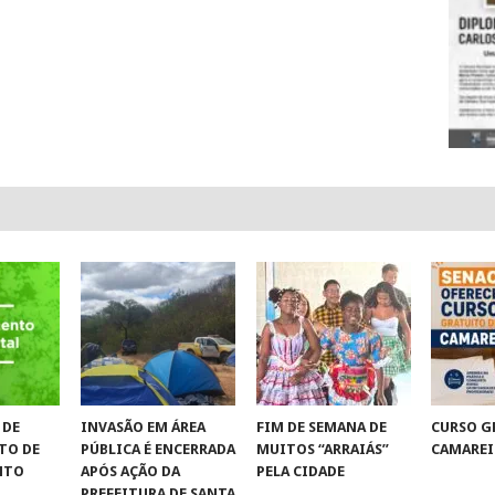
 DE
INVASÃO EM ÁREA
FIM DE SEMANA DE
CURSO G
TO DE
PÚBLICA É ENCERRADA
MUITOS “ARRAIÁS”
CAMAREI
NTO
APÓS AÇÃO DA
PELA CIDADE
PREFEITURA DE SANTA