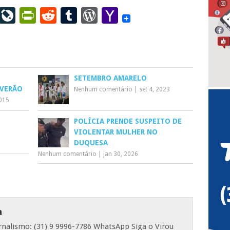
ail
LinkedIn
LiveJournal
PrintFriendly
Reddit
Tumblr
WordPress
Yahoo
Mail
SETEMBRO AMARELO
 VERÃO
Nenhum comentário
|
set 4, 2023
2015
POLÍCIA PRENDE SUSPEITO DE
VIOLENTAR MULHER NO
DUQUESA
Nenhum comentário
|
jan 30, 2026
a
ornalismo: (31) 9 9996-7786 WhatsApp Siga o Virou