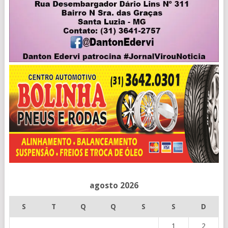
agosto 2026
S
T
Q
Q
S
S
D
1
2