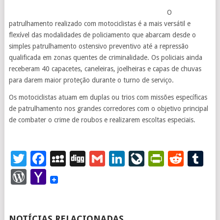
O
patrulhamento realizado com motociclistas é a mais versátil e
flexível das modalidades de policiamento que abarcam desde o
simples patrulhamento ostensivo preventivo até a repressão
qualificada em zonas quentes de criminalidade. Os policiais ainda
receberam 40 capacetes, caneleiras, joelheiras e capas de chuvas
para darem maior proteção durante o turno de serviço.
Os motociclistas atuam em duplas ou trios com missões específicas
de patrulhamento nos grandes corredores com o objetivo principal
de combater o crime de roubos e realizarem escoltas especiais.
Twitter
Facebook
MySpace
Digg
Gmail
LinkedIn
LiveJourna
PrintFr
Redd
T
WordPress
Yahoo
Mail
NOTÍCIAS RELACIONADAS