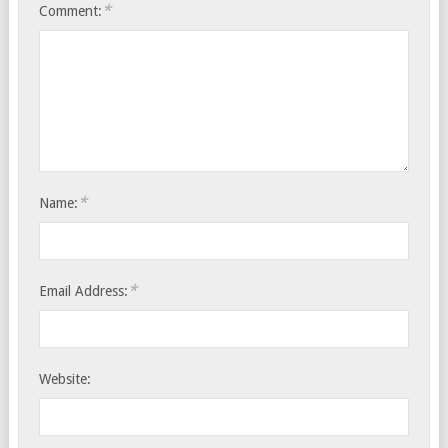
*
Comment:
*
Name:
*
Email Address:
Website: