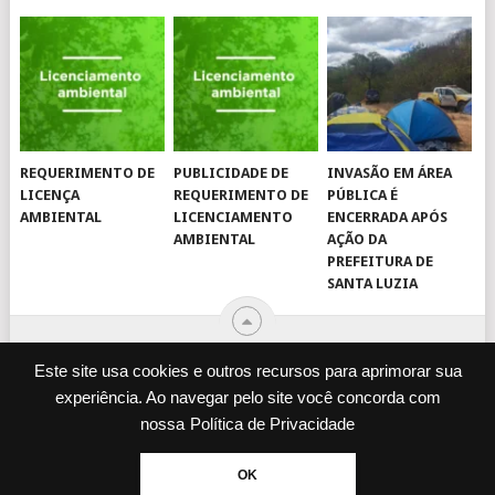
REQUERIMENTO DE
PUBLICIDADE DE
INVASÃO EM ÁREA
LICENÇA
REQUERIMENTO DE
PÚBLICA É
AMBIENTAL
LICENCIAMENTO
ENCERRADA APÓS
AMBIENTAL
AÇÃO DA
PREFEITURA DE
SANTA LUZIA
Este site usa cookies e outros recursos para aprimorar sua
experiência. Ao navegar pelo site você concorda com
© 2026
JORNAL VIROU NOTÍCIA
.
nossa
Política de Privacidade
DESENVOLVIDO POR
CAMINHOWEB
.
ENQUETES
JORNAL IMPRESSO
OK
POLÍTICA DE PRIVACIDADE
EXPEDIENTE