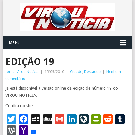
MENU
EDIÇÃO 19
Jornal Virou Notícia
|
15/09/2010
|
Cidade
,
Destaque
|
Nenhum
comentário
Já está disponível a versão online da edição de número 19 do
VIROU NOTÍCIA.
Confira no site.
Twitter
Facebook
MySpace
Digg
Gmail
LinkedIn
LiveJourna
PrintFr
Redd
T
WordPress
Yahoo