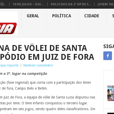
...
10 DE JULHO – DIA ...
POLICIAIS DA 2ª DP DE S...
JOVEM TAL
GERAL
POLÍTICA
CIDADE
NA DE VÔLEI DE SANTA
SIG
 PÓDIO EM JUIZ DE FORA
aque
,
Esporte
|
Nenhum comentário
m o 3º. lugar na competição
ão (fase regional) que conta com a participação dos times
iz de fora, Campo Belo e Betim.
m Juiz de Fora, a equipe de vôlei de Santa Luzia disputou nas
etas por time. O time infanto conquistou o terceiro lugar.
tiram em seis jogos, sendo quatro deles classificatórios. Em