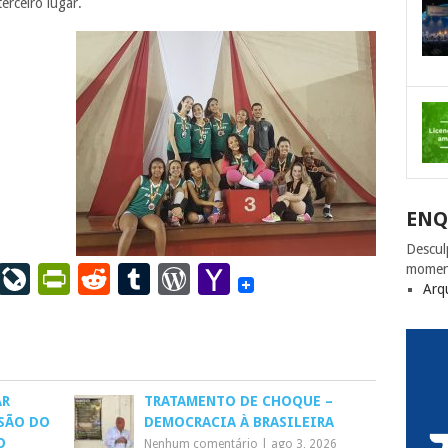
erceiro lugar.
ENQ
Descul
ail
LinkedIn
LiveJournal
PrintFriendly
Reddit
Tumblr
WordPress
Yahoo
momen
Arq
Mail
AR
TRATAMENTO DE CHOQUE –
SÃO DO
DEMOCRACIA À BRASILEIRA
O
Nenhum comentário
|
ago 3, 2026