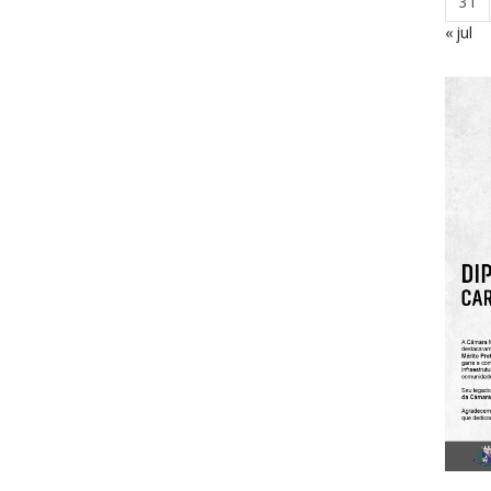
31
« jul