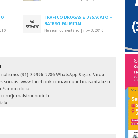
NO
TRÁFICO DROGAS E DESACATO –
BAIRRO PALMITAL
2010
Nenhum comentário
|
nov 3, 2010
a
ornalismo: (31) 9 9996-7786 WhatsApp Siga o Virou
es sociais: www.facebook.com/virounoticiasantaluzia
/virounoticia
com/jornalvirounoticia
icia