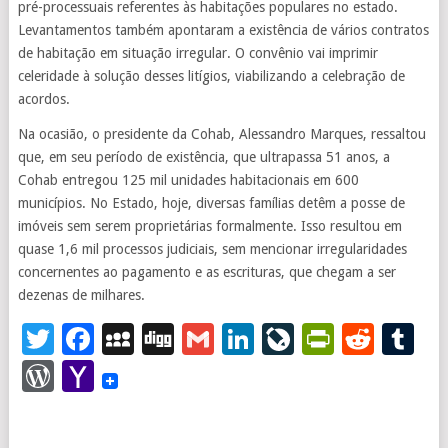
pré-processuais referentes às habitações populares no estado.
Levantamentos também apontaram a existência de vários contratos
de habitação em situação irregular. O convênio vai imprimir
celeridade à solução desses litígios, viabilizando a celebração de
acordos.
Na ocasião, o presidente da Cohab, Alessandro Marques, ressaltou
que, em seu período de existência, que ultrapassa 51 anos, a
Cohab entregou 125 mil unidades habitacionais em 600
municípios. No Estado, hoje, diversas famílias detêm a posse de
imóveis sem serem proprietárias formalmente. Isso resultou em
quase 1,6 mil processos judiciais, sem mencionar irregularidades
concernentes ao pagamento e as escrituras, que chegam a ser
dezenas de milhares.
Twitter
Facebook
MySpace
Digg
Gmail
LinkedIn
LiveJourna
PrintFr
Redd
T
WordPress
Yahoo
Mail