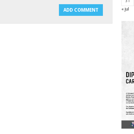
31
« jul