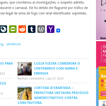
ues, que coordenou as investigações, o suspeito admitiu
urante o carnaval. Ele foi detido em flagrante por tráfico de
sse ilegal de arma de fogo com sinal identificador suprimido,
ail
LinkedIn
LiveJournal
PrintFriendly
Reddit
Tumblr
WordPress
Yahoo
Mail
 mg
,
santaluzia
DO PARA
LUZIA VIEIRA COMEMORA O
CENTENÁRIO COM GARRA E
ENERGIA
2023
Nenhum comentário
|
jun 27, 2025
IZA
CORTINA ATIRANTADA –
PREFEITURA INSTAURA PROCESSO
014
ADMINISTRATIVO CONTRA
CONSTRUTORA