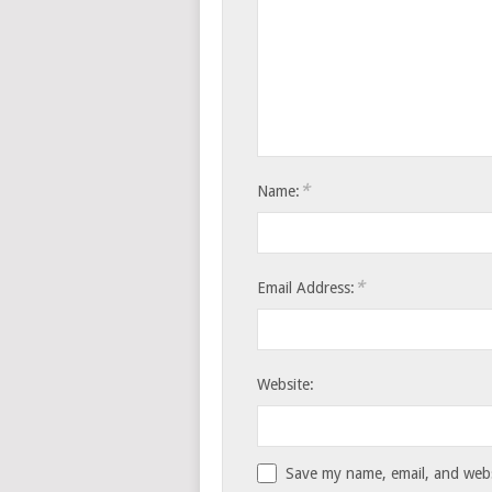
*
Name:
*
Email Address:
Website:
Save my name, email, and websi