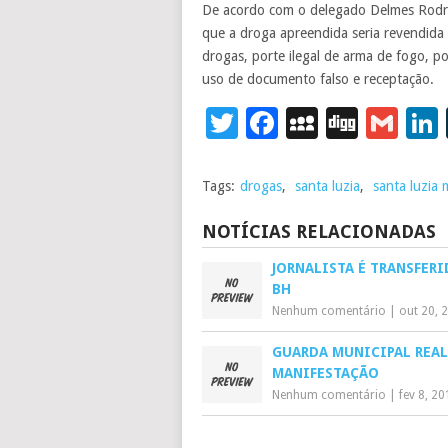
De acordo com o delegado Delmes Rodrig
que a droga apreendida seria revendida d
drogas, porte ilegal de arma de fogo, po
uso de documento falso e receptação.
Twitter
Facebook
MySpace
Digg
Gm
Tags:
drogas
,
santa luzia
,
santa luzia
NOTÍCIAS RELACIONADAS
JORNALISTA É TRANSFERI
BH
Nenhum comentário
|
out 20, 
GUARDA MUNICIPAL REAL
MANIFESTAÇÃO
Nenhum comentário
|
fev 8, 2