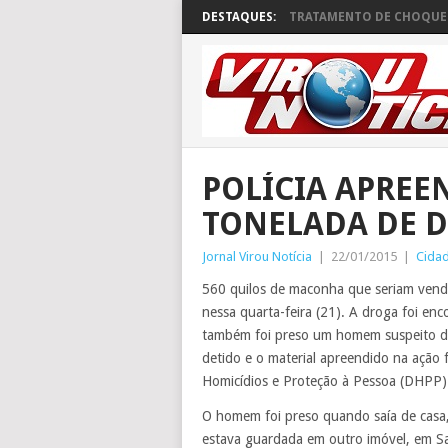
DESTAQUES:
TRATAMENTO DE CHOQUE 
POLÍCIA APREE
TONELADA DE D
Jornal Virou Notícia
|
22/01/2015
|
Cida
560 quilos de maconha que seriam vend
nessa quarta-feira (21). A droga foi en
também foi preso um homem suspeito de a
detido e o material apreendido na ação
Homicídios e Proteção à Pessoa (DHPP)
O homem foi preso quando saía de casa
estava guardada em outro imóvel, em San