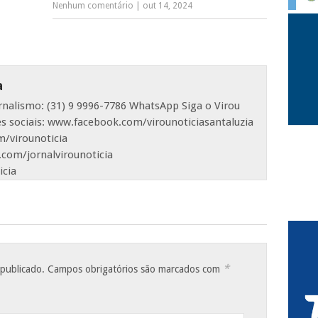
Nenhum comentário
|
out 14, 2024
a
ornalismo: (31) 9 9996-7786 WhatsApp Siga o Virou
es sociais: www.facebook.com/virounoticiasantaluzia
/virounoticia
com/jornalvirounoticia
icia
*
 publicado.
Campos obrigatórios são marcados com