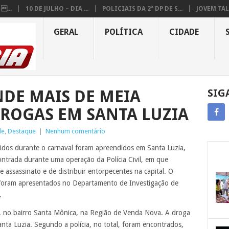
...
10 DE JULHO – DIA ...
POLICIAIS DA 2ª DP DE S...
JOVEM TAL
GERAL
POLÍTICA
CIDADE
NDE MAIS DE MEIA
SIG
ROGAS EM SANTA LUZIA
de
,
Destaque
|
Nenhum comentário
idos durante o carnaval foram apreendidos em Santa Luzia,
contrada durante uma operação da Polícia Civil, em que
ssassinato e de distribuir entorpecentes na capital. O
 foram apresentados no Departamento de Investigação de
.
, no bairro Santa Mônica, na Região de Venda Nova. A droga
ta Luzia. Segundo a polícia, no total, foram encontrados,