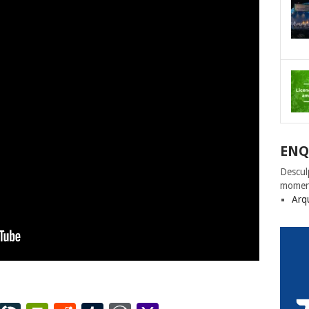
ENQ
Descul
momen
Arq