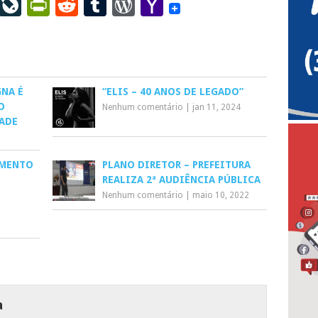
ail
LinkedIn
LiveJournal
PrintFriendly
Reddit
Tumblr
WordPress
Yahoo
Mail
GNA É
“ELIS – 40 ANOS DE LEGADO”
O
Nenhum comentário
|
jan 11, 2024
ADE
AMENTO
PLANO DIRETOR – PREFEITURA
REALIZA 2ª AUDIÊNCIA PÚBLICA
Nenhum comentário
|
maio 10, 2022
a