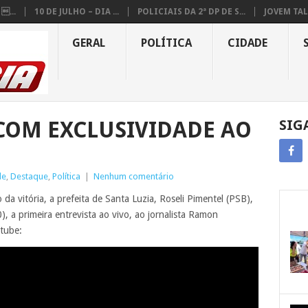
...
10 DE JULHO – DIA ...
POLICIAIS DA 2ª DP DE S...
JOVEM TAL
GERAL
POLÍTICA
CIDADE
 COM EXCLUSIVIDADE AO
SIG
de
,
Destaque
,
Política
|
Nenhum comentário
da vitória, a prefeita de Santa Luzia, Roseli Pimentel (PSB),
, a primeira entrevista ao vivo, ao jornalista Ramon
tube: