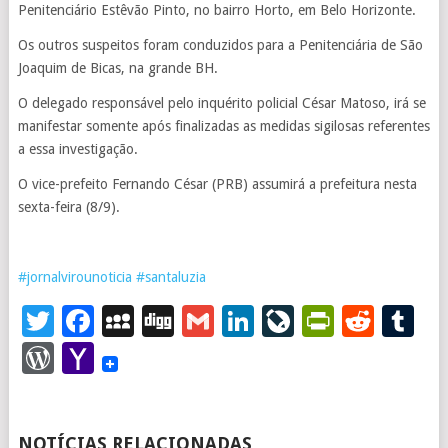
Penitenciário Estêvão Pinto, no bairro Horto, em Belo Horizonte.
Os outros suspeitos foram conduzidos para a Penitenciária de São
Joaquim de Bicas, na grande BH.
O delegado responsável pelo inquérito policial César Matoso, irá se
manifestar somente após finalizadas as medidas sigilosas referentes
a essa investigação.
O vice-prefeito Fernando César (PRB) assumirá a prefeitura nesta
sexta-feira (8/9).
#
jornalvirounoticia
#
santaluzia
Twitter
Facebook
MySpace
Digg
Gmail
LinkedIn
LiveJourna
PrintFr
Redd
T
WordPress
Yahoo
Mail
NOTÍCIAS RELACIONADAS