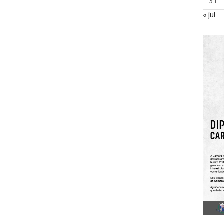
31
« jul