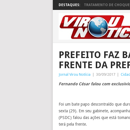
DESTAQUES:
TRATAMENTO DE CHOQUE 
PREFEITO FAZ B
FRENTE DA PRE
Jornal Virou Notícia
|
30/09/2017
|
Cida
Fernando César falou com exclusivid
Foi um bate papo descontraído que duro
sexta (29). Em seu gabinete, acompanha
(PSDC) falou das ações que está tomando
terá pela frente.