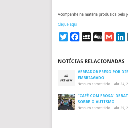
Acompanhe na matéria produzida pelo j
Clique aqui
Twitter
Facebook
MySpace
Digg
Gm
NOTÍCIAS RELACIONADAS
VEREADOR PRESO POR DI
EMBRIAGADO
Nenhum comentário
|
abr 24, 
“CAFÉ COM PROSA” DEBAT
SOBRE O AUTISMO
Nenhum comentário
|
abr 29, 