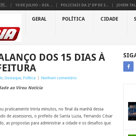
...
10 DE JULHO – DIA ...
POLICIAIS DA 2ª DP DE S...
JOVEM TAL
GERAL
POLÍTICA
CIDADE
ALANÇO DOS 15 DIAS À
SIG
FEITURA
de
,
Destaque
,
Política
|
Nenhum comentário
ade ao Virou Notícia
u praticamente trinta minutos, no final da manhã dessa
do de assessores, o prefeito de Santa Luzia, Fernando César
, as propostas para administrar a cidade e os desafios que