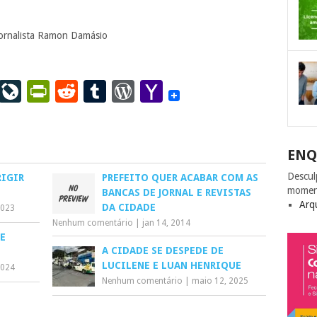
ornalista Ramon Damásio
ail
LinkedIn
LiveJournal
PrintFriendly
Reddit
Tumblr
WordPress
Yahoo
Mail
ENQ
Descul
RIGIR
PREFEITO QUER ACABAR COM AS
momen
BANCAS DE JORNAL E REVISTAS
Arq
DA CIDADE
2023
Nenhum comentário
|
jan 14, 2014
E
A CIDADE SE DESPEDE DE
LUCILENE E LUAN HENRIQUE
2024
Nenhum comentário
|
maio 12, 2025