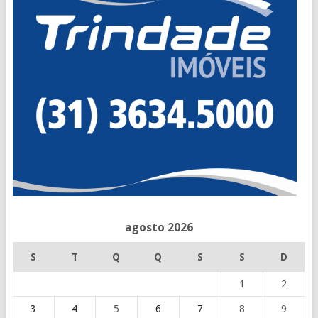
agosto 2026
S
T
Q
Q
S
S
D
1
2
3
4
5
6
7
8
9