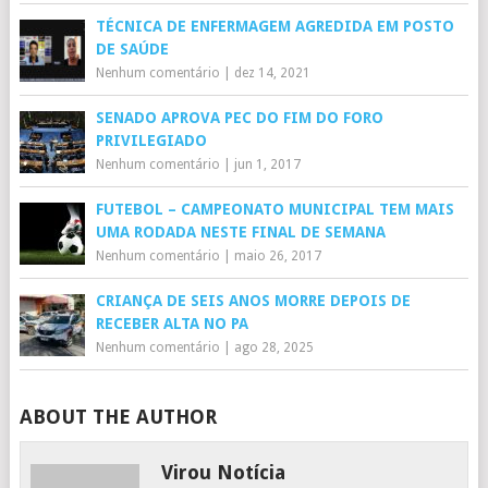
TÉCNICA DE ENFERMAGEM AGREDIDA EM POSTO
DE SAÚDE
Nenhum comentário
|
dez 14, 2021
SENADO APROVA PEC DO FIM DO FORO
PRIVILEGIADO
Nenhum comentário
|
jun 1, 2017
FUTEBOL – CAMPEONATO MUNICIPAL TEM MAIS
UMA RODADA NESTE FINAL DE SEMANA
Nenhum comentário
|
maio 26, 2017
CRIANÇA DE SEIS ANOS MORRE DEPOIS DE
RECEBER ALTA NO PA
Nenhum comentário
|
ago 28, 2025
ABOUT THE AUTHOR
Virou Notícia