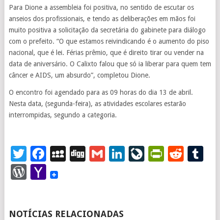
Para Dione a assembleia foi positiva, no sentido de escutar os
anseios dos profissionais, e tendo as deliberações em mãos foi
muito positiva a solicitação da secretária do gabinete para diálogo
com o prefeito. “O que estamos reivindicando é o aumento do piso
nacional, que é lei. Férias prêmio, que é direito tirar ou vender na
data de aniversário. O Calixto falou que só ia liberar para quem tem
câncer e AIDS, um absurdo”, completou Dione.
O encontro foi agendado para as 09 horas do dia 13 de abril.
Nesta data, (segunda-feira), as atividades escolares estarão
interrompidas, segundo a categoria.
Twitter
Facebook
MySpace
Digg
Gmail
LinkedIn
LiveJourna
PrintFr
Redd
T
WordPress
Yahoo
Mail
NOTÍCIAS RELACIONADAS