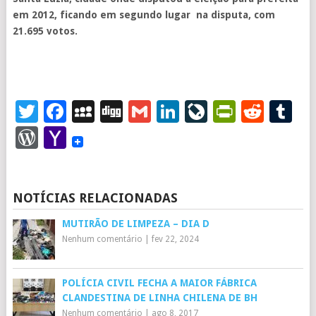
em 2012, ficando em segundo lugar na disputa, com
21.695 votos.
Twitter
Facebook
MySpace
Digg
Gmail
LinkedIn
LiveJourna
PrintFr
Redd
T
WordPress
Yahoo
Mail
NOTÍCIAS RELACIONADAS
MUTIRÃO DE LIMPEZA – DIA D
Nenhum comentário
|
fev 22, 2024
POLÍCIA CIVIL FECHA A MAIOR FÁBRICA
CLANDESTINA DE LINHA CHILENA DE BH
Nenhum comentário
|
ago 8, 2017