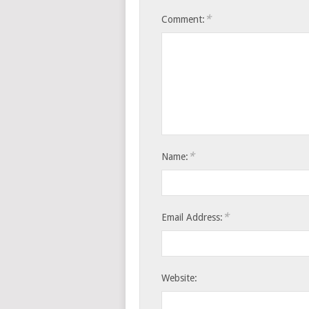
*
Comment:
*
Name:
*
Email Address:
Website: