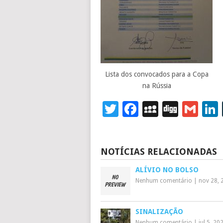
Lista dos convocados para a Copa
na Rússia
Twitter
Facebook
MySpace
Digg
Gm
NOTÍCIAS RELACIONADAS
ALÍVIO NO BOLSO
Nenhum comentário
|
nov 28, 
SINALIZAÇÃO
Nenhum comentário
|
jul 5, 20