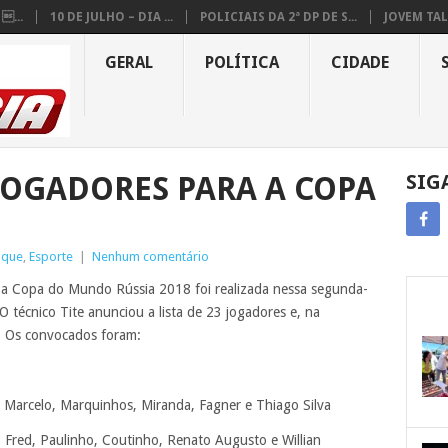
...
10 DE JULHO – DIA ...
POLICIAIS DA 2ª DP DE S...
JOVEM TAL
GERAL
POLÍTICA
CIDADE
JOGADORES PARA A COPA
SIG
aque
,
Esporte
|
Nenhum comentário
a a Copa do Mundo Rússia 2018 foi realizada nessa segunda-
 O técnico Tite anunciou a lista de 23 jogadores e, na
s. Os convocados foram:
s, Marcelo, Marquinhos, Miranda, Fagner e Thiago Silva
 Fred, Paulinho, Coutinho, Renato Augusto e Willian