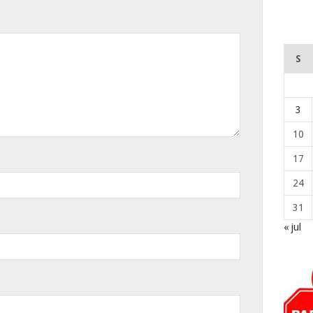
S
3
10
17
24
31
« jul