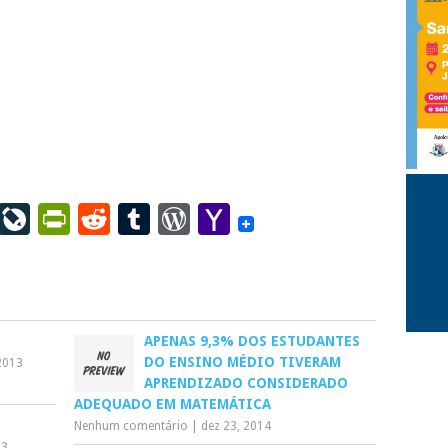
ail
LinkedIn
LiveJournal
PrintFriendly
Reddit
Tumblr
WordPress
Yahoo
Mail
APENAS 9,3% DOS ESTUDANTES
DO ENSINO MÉDIO TIVERAM
2013
APRENDIZADO CONSIDERADO
ADEQUADO EM MATEMÁTICA
Nenhum comentário
|
dez 23, 2014
23